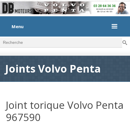
Menu
Rec
Formulaire de recherche
Joints Volvo Penta
Joint torique Volvo Penta
967590