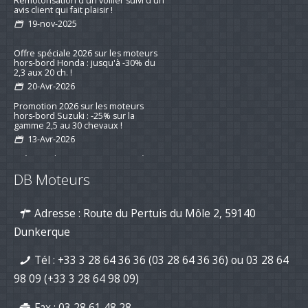
Remotorisation d'un voilier suivi d'un
avis client qui fait plaisir !
19-nov-2025
Offre spéciale 2026 sur les moteurs
hors-bord Honda : jusqu'à -30% du
2,3 aux 20 ch. !
20-Avr-2026
Promotion 2026 sur les moteurs
hors-bord Suzuki : -25% sur la
gamme 2,5 au 30 chevaux !
13-Avr-2026
Préparez la saison 2026 : jusqu’à -15
% sur les kits d’entretien pour
DB Moteurs
moteurs de bateau
16-mar-2026
Adresse : Route du Pertuis du Môle 2, 59140
Nouvelle série "Stealth Line" chez
Suzuki Marine : Disponible dès
Dunkerque
maintenant avec DB Moteurs !
26-Jan-2026
Tél :
+33 3 28 64 36 36 (03 28 64 36 36)
ou
03 28 64
DB Moteurs vous souhaite une
excellente année 2026, pleine de
98 09
(+33 3 28 64 98 09)
projets motorisés !
02-Jan-2026
Fax : 03 28 61 48 28