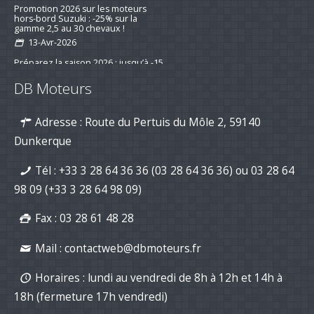
Promotion 2026 sur les moteurs
hors-bord Suzuki : -25% sur la
gamme 2,5 au 30 chevaux !
13-Avr-2026
Préparez la saison 2026 : jusqu’à -15
% sur les kits d’entretien pour
DB Moteurs
moteurs de bateau
16-mar-2026
Adresse : Route du Pertuis du Môle 2, 59140
Nouvelle série "Stealth Line" chez
Suzuki Marine : Disponible dès
Dunkerque
maintenant avec DB Moteurs !
26-Jan-2026
Tél :
+33 3 28 64 36 36 (03 28 64 36 36)
ou
03 28 64
DB Moteurs vous souhaite une
excellente année 2026, pleine de
98 09
(+33 3 28 64 98 09)
projets motorisés !
02-Jan-2026
Fax : 03 28 61 48 28
Mail :
contactweb@dbmoteurs.fr
Horaires : lundi au vendredi de 8h à 12h et 14h à
18h (fermeture 17h vendredi)