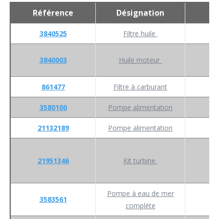
Référence
Désignation
Qu
3840525
Filtre huile
3840003
Huile moteur
861477
Filtre à carburant
3580100
Pompe alimentation
21132189
Pompe alimentation
21951346
Kit turbine
Pompe à eau de mer
3583561
compléte