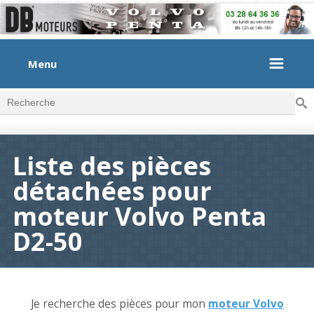
Menu
Rec
Formulaire de recherche
Liste des pièces
détachées pour
moteur Volvo Penta
D2-50
Je recherche des pièces pour mon
moteur Volvo