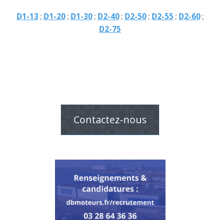
D1-13
;
D1-20
;
D1-30
;
D2-40
;
D2-50
;
D2-55
;
D2-60
;
D2-75
Contactez-nous