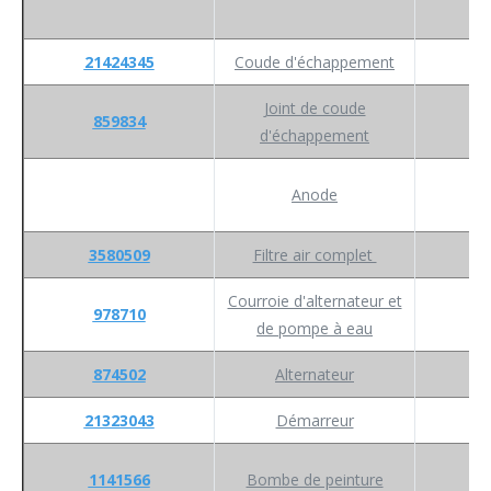
21424345
Coude d'échappement
Joint de coude
859834
d'échappement
Anode
3580509
Filtre air complet
Courroie d'alternateur et
978710
de pompe à eau
874502
Alternateur
21323043
Démarreur
1141566
Bombe de peinture