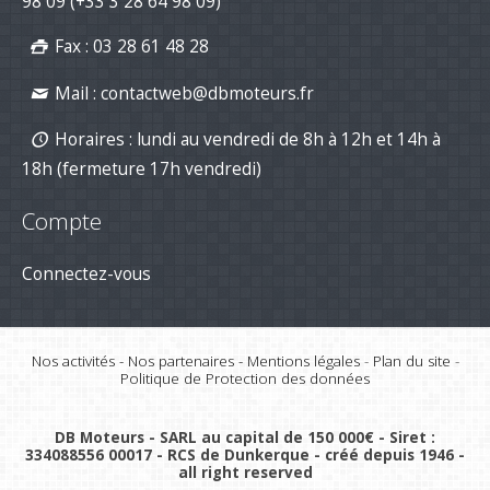
98 09
(+33 3 28 64 98 09)
projets motorisés !
02-Jan-2026
Fax : 03 28 61 48 28
Mail :
contactweb@dbmoteurs.fr
Horaires : lundi au vendredi de 8h à 12h et 14h à
18h (fermeture 17h vendredi)
Compte
Connectez-vous
Nos activités
-
Nos partenaires
-
Mentions légales
-
Plan du site
-
Politique de Protection des données
DB Moteurs - SARL au capital de 150 000€ - Siret :
334088556 00017 - RCS de Dunkerque - créé depuis 1946 -
all right reserved