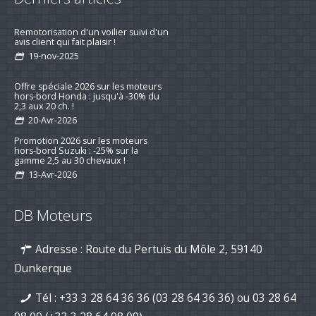
Remotorisation d'un voilier suivi d'un
avis client qui fait plaisir !
19-nov-2025
Offre spéciale 2026 sur les moteurs
hors-bord Honda : jusqu'à -30% du
2,3 aux 20 ch. !
20-Avr-2026
Promotion 2026 sur les moteurs
hors-bord Suzuki : -25% sur la
gamme 2,5 au 30 chevaux !
13-Avr-2026
Préparez la saison 2026 : jusqu’à -15
% sur les kits d’entretien pour
DB Moteurs
moteurs de bateau
16-mar-2026
Adresse : Route du Pertuis du Môle 2, 59140
Nouvelle série "Stealth Line" chez
Suzuki Marine : Disponible dès
Dunkerque
maintenant avec DB Moteurs !
26-Jan-2026
Tél :
+33 3 28 64 36 36 (03 28 64 36 36)
ou
03 28 64
DB Moteurs vous souhaite une
excellente année 2026, pleine de