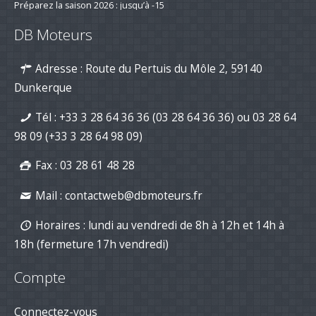
Préparez la saison 2026 : jusqu’à -15
% sur les kits d’entretien pour
DB Moteurs
moteurs de bateau
16-mar-2026
Adresse : Route du Pertuis du Môle 2, 59140
Nouvelle série "Stealth Line" chez
Suzuki Marine : Disponible dès
Dunkerque
maintenant avec DB Moteurs !
26-Jan-2026
Tél :
+33 3 28 64 36 36 (03 28 64 36 36)
ou
03 28 64
DB Moteurs vous souhaite une
excellente année 2026, pleine de
98 09
(+33 3 28 64 98 09)
projets motorisés !
02-Jan-2026
Fax : 03 28 61 48 28
Mail :
contactweb@dbmoteurs.fr
Horaires : lundi au vendredi de 8h à 12h et 14h à
18h (fermeture 17h vendredi)
Compte
Connectez-vous