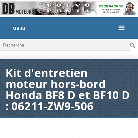
Menu
Rec
Formulaire de recherche
Kit d'entretien
moteur hors-bord
Honda BF8 D et BF10 D
: 06211-ZW9-506