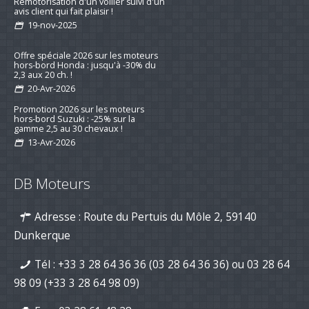
Remotorisation d'un voilier suivi d'un
avis client qui fait plaisir !
19-nov-2025
Offre spéciale 2026 sur les moteurs
hors-bord Honda : jusqu'à -30% du
2,3 aux 20 ch. !
20-Avr-2026
Promotion 2026 sur les moteurs
hors-bord Suzuki : -25% sur la
gamme 2,5 au 30 chevaux !
13-Avr-2026
Préparez la saison 2026 : jusqu’à -15
% sur les kits d’entretien pour
DB Moteurs
moteurs de bateau
16-mar-2026
Adresse : Route du Pertuis du Môle 2, 59140
Nouvelle série "Stealth Line" chez
Suzuki Marine : Disponible dès
Dunkerque
maintenant avec DB Moteurs !
26-Jan-2026
Tél :
+33 3 28 64 36 36 (03 28 64 36 36)
ou
03 28 64
DB Moteurs vous souhaite une
98 09
(+33 3 28 64 98 09)
excellente année 2026, pleine de
projets motorisés !
02-Jan-2026