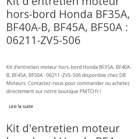
Kit d'entretien moteur
hors-bord Honda BF35A,
BF40A-B, BF45A, BF50A :
06211-ZV5-506
Kit d'entretien moteur hors-bord Honda BF35A, BF40A-
B, BF45A, BF50A : 06211-ZV5-506 disponible chez DB
Moteurs. Contactez-nous pour commander ou achetez
directement sur notre boutique PMTO.fr !
Lire la suite
de Kit d'entretien moteur hors-bord Honda
BF35A, BF40A-B, BF45A, BF50A : 06211-ZV5-
506
Kit d'entretien moteur