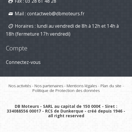
Fax : 03 28 61 48 28
Mail :
contactweb@dbmoteurs.fr
Horaires : lundi au vendredi de 8h à 12h et 14h à
18h (fermeture 17h vendredi)
Compte
Connectez-vous
Nos activités
-
Nos partenaires
-
Mentions légales
-
Plan du site
-
Politique de Protection des données
DB Moteurs - SARL au capital de 150 000€ - Siret :
334088556 00017 - RCS de Dunkerque - créé depuis 1946 -
all right reserved