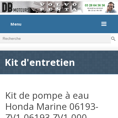
Menu
Rec
Formulaire de recherche
Kit d'entretien
Kit de pompe à eau
Honda Marine 06193-
ZV1-06193-ZV1-000