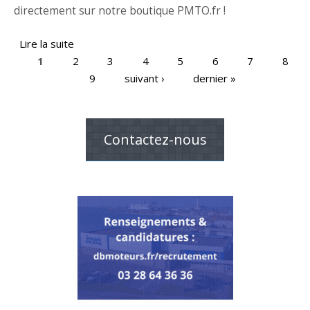
directement sur notre boutique PMTO.fr !
Lire la suite
de Kit d'entretien moteur hors-bord Honda
1
2
BF6 D6 : 06211-ZV8-506
3
4
5
6
7
8
9
suivant ›
dernier »
Pages
Contactez-nous