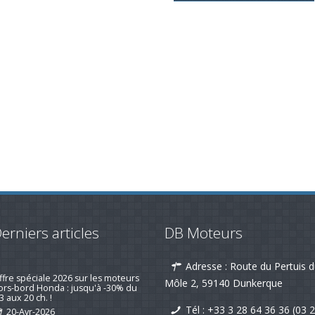
erniers articles
DB Moteurs
Adresse : Route du Pertuis 
emotorisation d'un voilier suivi d'un
is client qui fait plaisir !
Môle 2, 59140 Dunkerque
19-nov-2025
Tél :
+33 3 28 64 36 36 (03 