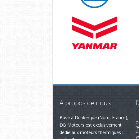
A propos de nous :
D
Basé à Dunkerque (Nord, France),
R
av
DB Moteurs est exclusivement
dédié aux moteurs thermiques :