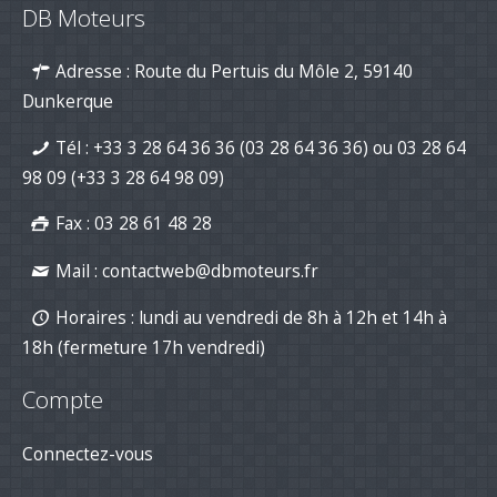
% sur les kits d’entretien pour
DB Moteurs
moteurs de bateau
16-mar-2026
Adresse : Route du Pertuis du Môle 2, 59140
Nouvelle série "Stealth Line" chez
Suzuki Marine : Disponible dès
Dunkerque
maintenant avec DB Moteurs !
26-Jan-2026
Tél :
+33 3 28 64 36 36 (03 28 64 36 36)
ou
03 28 64
DB Moteurs vous souhaite une
excellente année 2026, pleine de
98 09
(+33 3 28 64 98 09)
projets motorisés !
02-Jan-2026
Fax : 03 28 61 48 28
Mail :
contactweb@dbmoteurs.fr
Horaires : lundi au vendredi de 8h à 12h et 14h à
18h (fermeture 17h vendredi)
Compte
Connectez-vous