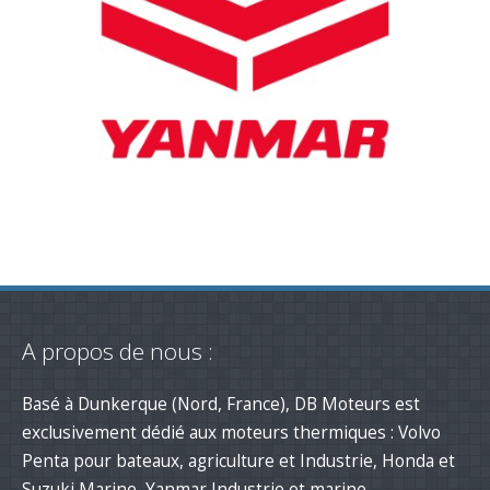
A propos de nous :
Basé à Dunkerque (Nord, France), DB Moteurs est
exclusivement dédié aux moteurs thermiques : Volvo
Penta pour bateaux, agriculture et Industrie, Honda et
Suzuki Marine, Yanmar Industrie et marine,