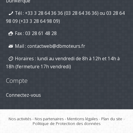
Dunkerque
maintenant avec DB Moteurs !
26-Jan-2026
Tél :
+33 3 28 64 36 36 (03 28 64 36 36)
ou
03 28 64
DB Moteurs vous souhaite une
excellente année 2026, pleine de
98 09
(+33 3 28 64 98 09)
projets motorisés !
02-Jan-2026
Fax : 03 28 61 48 28
Mail :
contactweb@dbmoteurs.fr
Horaires : lundi au vendredi de 8h à 12h et 14h à
18h (fermeture 17h vendredi)
Compte
Connectez-vous
Nos activités
-
Nos partenaires
-
Mentions légales
-
Plan du site
-
Politique de Protection des données