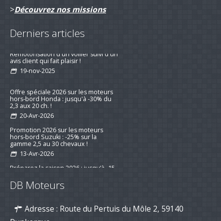
>
Découvrez nos missions
Derniers articles
Remotorisation d'un voilier suivi d'un
avis client qui fait plaisir !
19-nov-2025
Offre spéciale 2026 sur les moteurs
hors-bord Honda : jusqu'à -30% du
2,3 aux 20 ch. !
20-Avr-2026
Promotion 2026 sur les moteurs
hors-bord Suzuki : -25% sur la
gamme 2,5 au 30 chevaux !
13-Avr-2026
Préparez la saison 2026 : jusqu’à -15
% sur les kits d’entretien pour
DB Moteurs
moteurs de bateau
16-mar-2026
Adresse : Route du Pertuis du Môle 2, 59140
Nouvelle série "Stealth Line" chez
Suzuki Marine : Disponible dès