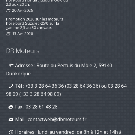
hors-bord Honda : jusqu'à -30% du
2,3 aux 20 ch. !
20-Avr-2026
Promotion 2026 sur les moteurs
hors-bord Suzuki : -25% sur la
gamme 2,5 au 30 chevaux !
13-Avr-2026
Préparez la saison 2026 : jusqu’à -15
% sur les kits d’entretien pour
DB Moteurs
moteurs de bateau
16-mar-2026
Adresse : Route du Pertuis du Môle 2, 59140
Nouvelle série "Stealth Line" chez
Suzuki Marine : Disponible dès
Dunkerque
maintenant avec DB Moteurs !
26-Jan-2026
Tél :
+33 3 28 64 36 36 (03 28 64 36 36)
ou
03 28 64
DB Moteurs vous souhaite une
excellente année 2026, pleine de
98 09
(+33 3 28 64 98 09)
projets motorisés !
02-Jan-2026
Fax : 03 28 61 48 28
Mail :
contactweb@dbmoteurs.fr
Horaires : lundi au vendredi de 8h à 12h et 14h à