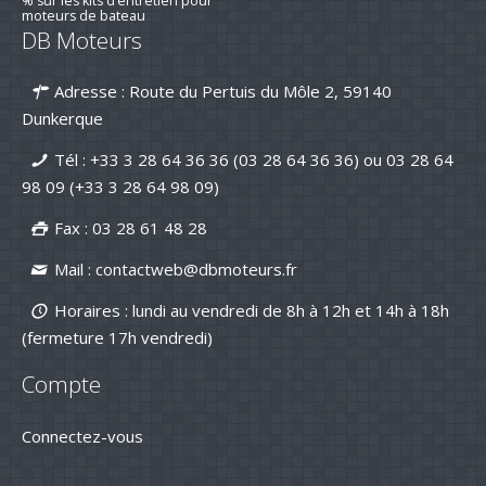
Préparez la saison 2026 : jusqu’à -15
DB Moteurs
% sur les kits d’entretien pour
moteurs de bateau
16-mar-2026
Adresse : Route du Pertuis du Môle 2, 59140
Nouvelle série "Stealth Line" chez
Dunkerque
Suzuki Marine : Disponible dès
maintenant avec DB Moteurs !
Tél :
+33 3 28 64 36 36 (03 28 64 36 36)
ou
03 28 64
26-Jan-2026
98 09
(+33 3 28 64 98 09)
DB Moteurs vous souhaite une
excellente année 2026, pleine de
Fax : 03 28 61 48 28
projets motorisés !
02-Jan-2026
Mail :
contactweb@dbmoteurs.fr
Horaires : lundi au vendredi de 8h à 12h et 14h à 18h
(fermeture 17h vendredi)
Compte
Connectez-vous