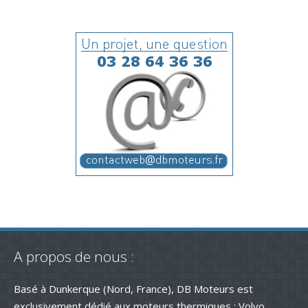
A propos de nous :
Basé à Dunkerque (Nord, France), DB Moteurs est
exclusivement dédié aux moteurs thermiques : Volvo