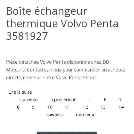
Boîte échangeur
thermique Volvo Penta
3581927
Pièce détachée Volvo Penta disponible chez DB
Moteurs. Contactez-nous pour commander ou achetez
directement sur notre Volvo Penta Shop !
Lire la suite
de Boîte échangeur thermique Volvo Penta
« premier
3581927
‹ précédent
…
6
7
8
9
10
11
12
13
14
Pages
suivant ›
dernier »