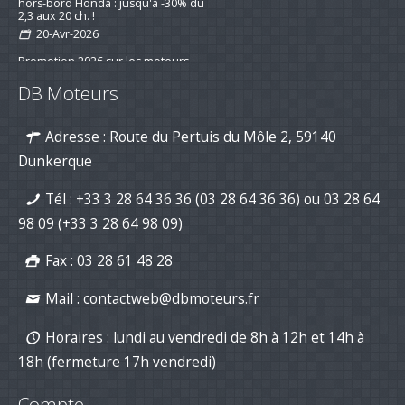
hors-bord Honda : jusqu'à -30% du
2,3 aux 20 ch. !
20-Avr-2026
Promotion 2026 sur les moteurs
hors-bord Suzuki : -25% sur la
DB Moteurs
gamme 2,5 au 30 chevaux !
13-Avr-2026
Adresse : Route du Pertuis du Môle 2, 59140
Préparez la saison 2026 : jusqu’à -15
% sur les kits d’entretien pour
Dunkerque
moteurs de bateau
16-mar-2026
Tél :
+33 3 28 64 36 36 (03 28 64 36 36)
ou
03 28 64
Nouvelle série "Stealth Line" chez
98 09
(+33 3 28 64 98 09)
Suzuki Marine : Disponible dès
maintenant avec DB Moteurs !
26-Jan-2026
Fax : 03 28 61 48 28
Mail :
contactweb@dbmoteurs.fr
Horaires : lundi au vendredi de 8h à 12h et 14h à
18h (fermeture 17h vendredi)
Compte