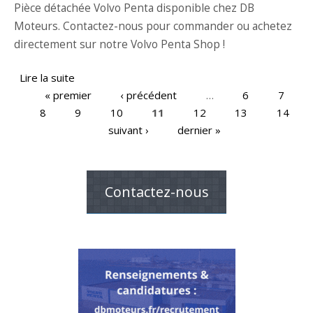
Pièce détachée Volvo Penta disponible chez DB
Moteurs. Contactez-nous pour commander ou achetez
directement sur notre Volvo Penta Shop !
Lire la suite
de Echangeur chaleur Volvo Penta 3586706
« premier
‹ précédent
…
6
7
8
9
10
11
12
13
14
Pages
suivant ›
dernier »
Contactez-nous