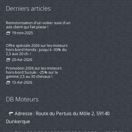
Derniers articles
Remotorisation d'un voilier suivi d'un
avis client qui fait plaisir !
19-nov-2025
Offre spéciale 2026 sur les moteurs
hors-bord Honda : jusqu'à -30% du
2,3 aux 20 ch. !
20-Avr-2026
Promotion 2026 sur les moteurs
hors-bord Suzuki : -25% sur la
gamme 2,5 au 30 chevaux !
13-Avr-2026
Préparez la saison 2026 : jusqu’à -15
% sur les kits d’entretien pour
DB Moteurs
moteurs de bateau
16-mar-2026
Adresse : Route du Pertuis du Môle 2, 59140
Nouvelle série "Stealth Line" chez
Suzuki Marine : Disponible dès
Dunkerque
maintenant avec DB Moteurs !
26-Jan-2026