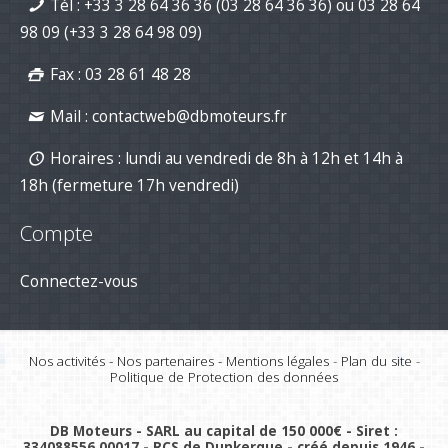
Tél :
+33 3 28 64 36 36 (03 28 64 36 36)
ou
03 28 64
DB Moteurs vous souhaite une
excellente année 2026, pleine de
98 09
(+33 3 28 64 98 09)
projets motorisés !
02-Jan-2026
Fax : 03 28 61 48 28
Mail :
contactweb@dbmoteurs.fr
Horaires : lundi au vendredi de 8h à 12h et 14h à
18h (fermeture 17h vendredi)
Compte
Connectez-vous
Nos activités
-
Nos partenaires
-
Mentions légales
-
Plan du site
-
Politique de Protection des données
DB Moteurs - SARL au capital de 150 000€ - Siret :
334088556 00017 - RCS de Dunkerque - créé depuis 1946 -