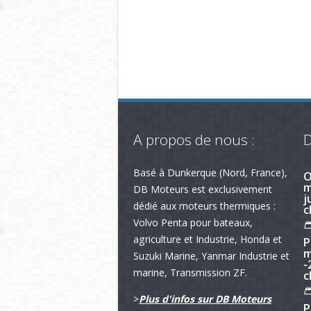
A propos de nous :
D
Basé à Dunkerque (Nord, France),
R
s
DB Moteurs est exclusivement
p
dédié aux moteurs thermiques :
Volvo Penta pour bateaux,
O
agriculture et Industrie, Honda et
m
Suzuki Marine, Yanmar Industrie et
j
c
marine, Transmission ZF.
>
Plus d'infos sur DB Moteurs
P