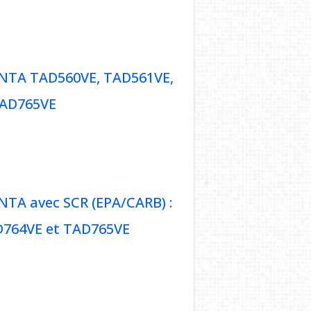
ENTA TAD761VE, TAD762VE,
ENTA TAD560VE, TAD561VE,
TAD765VE
O PENTA TAD560VE, TAD561VE,
 TAD765VE
TA avec SCR (EPA/CARB) :
D764VE et TAD765VE
 PENTA avec SCR (EPA/CARB) :
AD764VE et TAD765VE