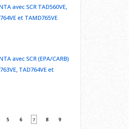
NTA avec SCR TAD560VE,
D764VE et TAMD765VE
O PENTA avec SCR TAD560VE,
AD764VE et TAMD765VE
NTA avec SCR (EPA/CARB)
763VE, TAD764VE et
O PENTA avec SCR (EPA/CARB)
D763VE, TAD764VE et
5
6
8
9
7