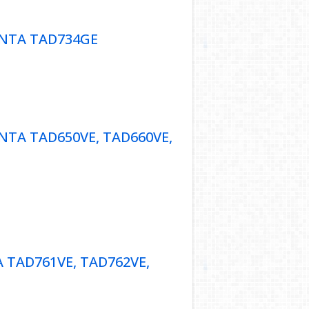
AD952VE, TAD940G et TAD941GE
ENTA TAD734GE
VO PENTA TAD734GE
ENTA TAD650VE, TAD660VE,
O PENTA TAD650VE, TAD660VE,
 TAD761VE, TAD762VE,