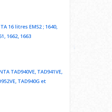
O PENTA TD520GE, TAD530GE,
TAD721VE et TAD722VE
 16 litres EMS2 ; 1640,
61, 1662, 1663
ENTA 16 litres EMS2 ; 1640,
1661, 1662, 1663
ENTA TAD940VE, TAD941VE,
D952VE, TAD940G et
O PENTA TAD940VE, TAD941VE,