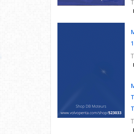
T
M
1
T
M
T
T