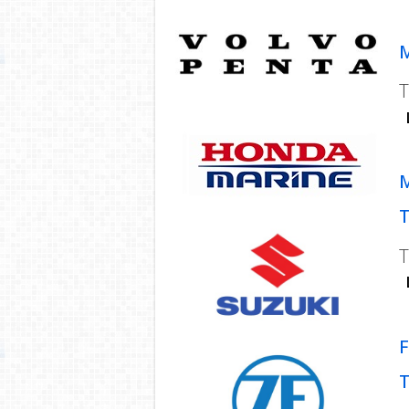
M
T
M
T
F
T