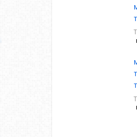
M
T
T
M
T
T