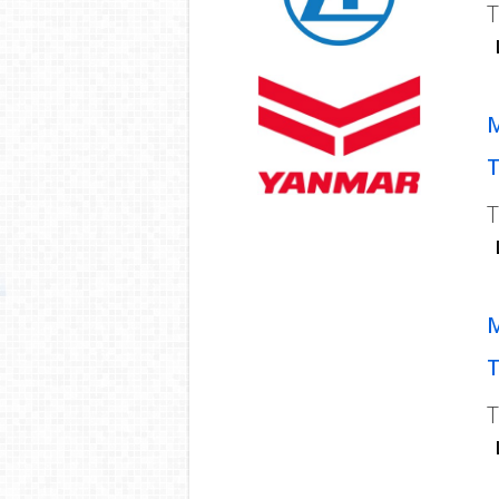
T
M
T
T
M
T
T