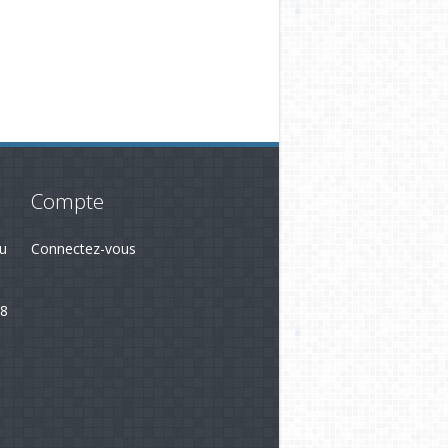
Compte
du
Connectez-vous
28
3