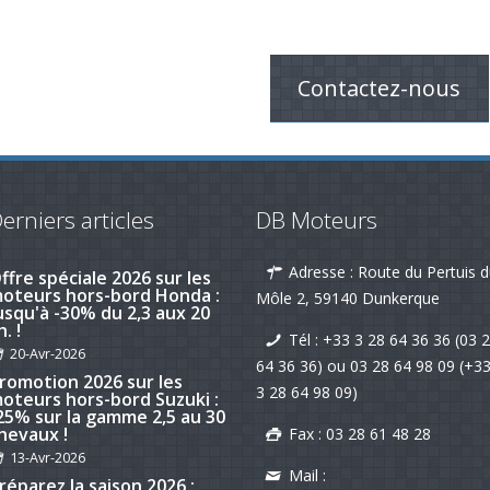
Contactez-nous
erniers articles
DB Moteurs
Adresse : Route du Pertuis 
emotorisation d'un voilier
uivi d'un avis client qui fait
Môle 2, 59140 Dunkerque
laisir !
19-nov-2025
Tél :
+33 3 28 64 36 36 (03 
64 36 36)
ou
03 28 64 98 09
(+3
ffre spéciale 2026 sur les
3 28 64 98 09)
oteurs hors-bord Honda :
usqu'à -30% du 2,3 aux 20
h. !
Fax : 03 28 61 48 28
20-Avr-2026
Mail :
romotion 2026 sur les