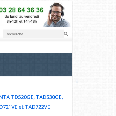
Recherche
Formulaire de
recherche
ENTA TD520GE, TAD530GE,
D721VE et TAD722VE