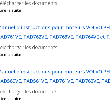
élécharger les documents :
Lire la suite
de Fiche commerciale pour moteurs VOLVO P
TAD763VE, TAD764VE et TAD765VE
anuel d'instructions pour moteurs VOLVO P
AD761VE, TAD762VE, TAD763VE, TAD764VE et 
élécharger les documents :
Lire la suite
de Manuel d'instructions pour moteurs VOLV
TAD761VE, TAD762VE, TAD763VE, TAD764VE et
anuel d'instructions pour moteurs VOLVO PEN
AD560VE, TAD561VE, TAD761VE, TAD762VE, TA
élécharger les documents :
Lire la suite
de Manuel d'instructions pour moteurs VOLVO
TAD560VE, TAD561VE, TAD761VE, TAD762VE, T