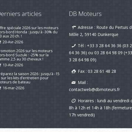
erniers articles
DB Moteurs
emotorisation d'un voilier suivi d'un
Adresse : Route du Pertuis 
is client qui fait plaisir !
Môle 2, 59140 Dunkerque
19-nov-2025
Tél :
+33 3 28 64 36 36 (03 
ffre spéciale 2026 sur les moteurs
64 36 36)
ou
03 28 64 98 09
(+3
ors-bord Honda : jusqu'à -30% du
3 aux 20 ch. !
3 28 64 98 09)
20-Avr-2026
Fax : 03 28 61 48 28
romotion 2026 sur les moteurs
ors-bord Suzuki : -25% sur la
amme 2,5 au 30 chevaux !
Mail :
13-Avr-2026
contactweb@dbmoteurs.fr
réparez la saison 2026 : jusqu’à -15
 sur les kits d’entretien pour
Horaires : lundi au vendredi 
oteurs de bateau
8h à 12h et 14h à 18h (fermeture
16-mar-2026
17h vendredi)
ouvelle série "Stealth Line" chez
uzuki Marine : Disponible dès
aintenant avec DB Moteurs !