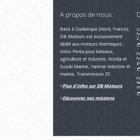
A propos de nous :
D
R
Basé à Dunkerque (Nord, France),
av
DB Moteurs est exclusivement
dédié aux moteurs thermiques :
Volvo Penta pour bateaux,
O
h
agriculture et Industrie, Honda et
2,
Suzuki Marine, Yanmar Industrie et
marine, Transmission ZF.
P
h
g
>
Plus d'infos sur DB Moteurs
>
Découvrez nos missions
P
%
m
N
S
m