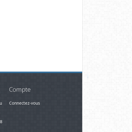
Compte
du
Connectez-vous
28
3