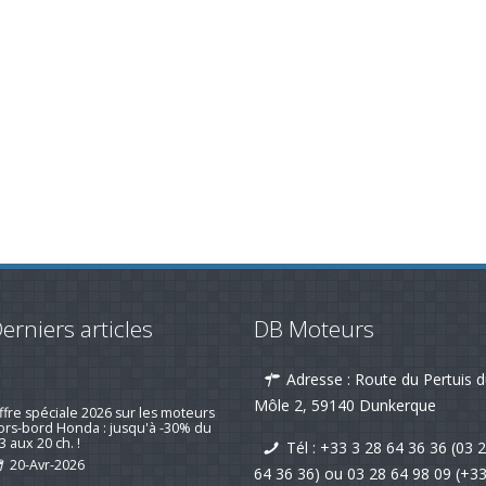
erniers articles
DB Moteurs
Adresse : Route du Pertuis 
emotorisation d'un voilier suivi d'un
is client qui fait plaisir !
Môle 2, 59140 Dunkerque
19-nov-2025
Tél :
+33 3 28 64 36 36 (03 
ffre spéciale 2026 sur les moteurs
64 36 36)
ou
03 28 64 98 09
(+3
ors-bord Honda : jusqu'à -30% du