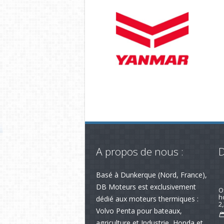
A propos de nous :
D
Basé à Dunkerque (Nord, France),
R
av
DB Moteurs est exclusivement
dédié aux moteurs thermiques :
Volvo Penta pour bateaux,
O
h
agriculture et Industrie, Honda et