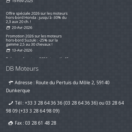
19-nov-2025
Offre spéciale 2026 sur les moteurs
hors-bord Honda : jusqu'à -30% du
2,3 aux 20 ch. !
20-Avr-2026
Promotion 2026 sur les moteurs
hors-bord Suzuki : -25% sur la
gamme 2,5 au 30 chevaux !
13-Avr-2026
Préparez la saison 2026 : jusqu’à -15
% sur les kits d’entretien pour
DB Moteurs
moteurs de bateau
16-mar-2026
Adresse : Route du Pertuis du Môle 2, 59140
Nouvelle série "Stealth Line" chez
Suzuki Marine : Disponible dès
Dunkerque
maintenant avec DB Moteurs !
26-Jan-2026
Tél :
+33 3 28 64 36 36 (03 28 64 36 36)
ou
03 28 64
DB Moteurs vous souhaite une
excellente année 2026, pleine de
98 09
(+33 3 28 64 98 09)
projets motorisés !
02-Jan-2026
Fax : 03 28 61 48 28