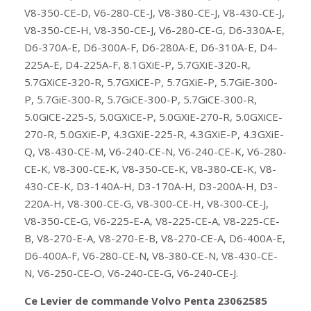
V8-350-CE-D, V6-280-CE-J, V8-380-CE-J, V8-430-CE-J,
V8-350-CE-H, V8-350-CE-J, V6-280-CE-G, D6-330A-E,
D6-370A-E, D6-300A-F, D6-280A-E, D6-310A-E, D4-
225A-E, D4-225A-F, 8.1GXiE-P, 5.7GXiE-320-R,
5.7GXiCE-320-R, 5.7GXiCE-P, 5.7GXiE-P, 5.7GiE-300-
P, 5.7GiE-300-R, 5.7GiCE-300-P, 5.7GiCE-300-R,
5.0GiCE-225-S, 5.0GXiCE-P, 5.0GXiE-270-R, 5.0GXiCE-
270-R, 5.0GXiE-P, 4.3GXiE-225-R, 4.3GXiE-P, 4.3GXiE-
Q, V8-430-CE-M, V6-240-CE-N, V6-240-CE-K, V6-280-
CE-K, V8-300-CE-K, V8-350-CE-K, V8-380-CE-K, V8-
430-CE-K, D3-140A-H, D3-170A-H, D3-200A-H, D3-
220A-H, V8-300-CE-G, V8-300-CE-H, V8-300-CE-J,
V8-350-CE-G, V6-225-E-A, V8-225-CE-A, V8-225-CE-
B, V8-270-E-A, V8-270-E-B, V8-270-CE-A, D6-400A-E,
D6-400A-F, V6-280-CE-N, V8-380-CE-N, V8-430-CE-
N, V6-250-CE-O, V6-240-CE-G, V6-240-CE-J.
Ce Levier de commande Volvo Penta 23062585