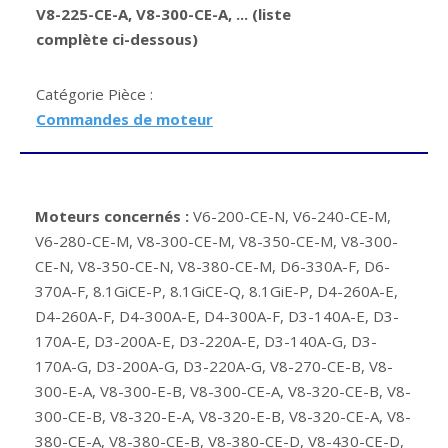
V8-225-CE-A, V8-300-CE-A, ... (liste
complète ci-dessous)
Catégorie Pièce :
Commandes de moteur
Moteurs concernés :
V6-200-CE-N, V6-240-CE-M,
V6-280-CE-M, V8-300-CE-M, V8-350-CE-M, V8-300-
CE-N, V8-350-CE-N, V8-380-CE-M, D6-330A-F, D6-
370A-F, 8.1GiCE-P, 8.1GiCE-Q, 8.1GiE-P, D4-260A-E,
D4-260A-F, D4-300A-E, D4-300A-F, D3-140A-E, D3-
170A-E, D3-200A-E, D3-220A-E, D3-140A-G, D3-
170A-G, D3-200A-G, D3-220A-G, V8-270-CE-B, V8-
300-E-A, V8-300-E-B, V8-300-CE-A, V8-320-CE-B, V8-
300-CE-B, V8-320-E-A, V8-320-E-B, V8-320-CE-A, V8-
380-CE-A, V8-380-CE-B, V8-380-CE-D, V8-430-CE-D,