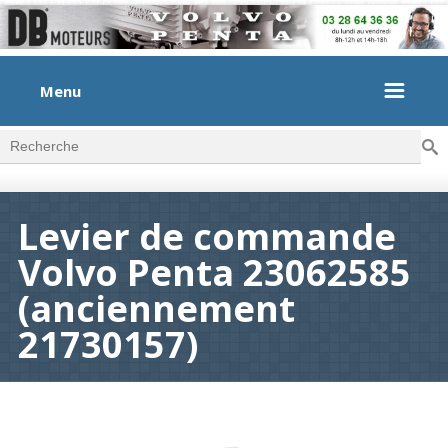
Menu
Rec
Formulaire de recherche
Levier de commande
Volvo Penta 23062585
(anciennement
21730157)