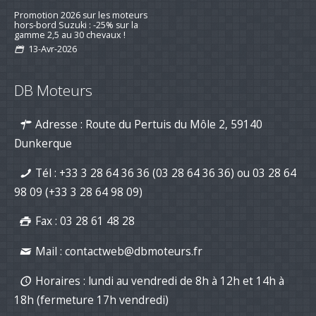
Promotion 2026 sur les moteurs
hors-bord Suzuki : -25% sur la
gamme 2,5 au 30 chevaux !
13-Avr-2026
Préparez la saison 2026 : jusqu’à -15
% sur les kits d’entretien pour
DB Moteurs
moteurs de bateau
16-mar-2026
Adresse : Route du Pertuis du Môle 2, 59140
Nouvelle série "Stealth Line" chez
Suzuki Marine : Disponible dès
Dunkerque
maintenant avec DB Moteurs !
26-Jan-2026
Tél :
+33 3 28 64 36 36 (03 28 64 36 36)
ou
03 28 64
DB Moteurs vous souhaite une
excellente année 2026, pleine de
98 09
(+33 3 28 64 98 09)
projets motorisés !
02-Jan-2026
Fax : 03 28 61 48 28
Mail :
contactweb@dbmoteurs.fr
Horaires : lundi au vendredi de 8h à 12h et 14h à
18h (fermeture 17h vendredi)