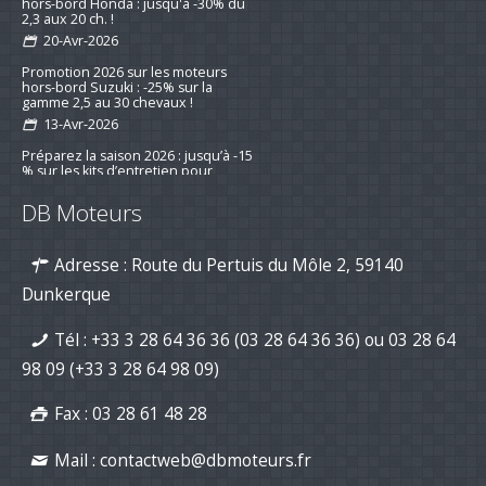
Offre spéciale 2026 sur les moteurs
hors-bord Honda : jusqu'à -30% du
2,3 aux 20 ch. !
20-Avr-2026
Promotion 2026 sur les moteurs
hors-bord Suzuki : -25% sur la
gamme 2,5 au 30 chevaux !
13-Avr-2026
Préparez la saison 2026 : jusqu’à -15
% sur les kits d’entretien pour
DB Moteurs
moteurs de bateau
16-mar-2026
Adresse : Route du Pertuis du Môle 2, 59140
Nouvelle série "Stealth Line" chez
Suzuki Marine : Disponible dès
Dunkerque
maintenant avec DB Moteurs !
26-Jan-2026
Tél :
+33 3 28 64 36 36 (03 28 64 36 36)
ou
03 28 64
DB Moteurs vous souhaite une
excellente année 2026, pleine de
98 09
(+33 3 28 64 98 09)
projets motorisés !
02-Jan-2026
Fax : 03 28 61 48 28
Mail :
contactweb@dbmoteurs.fr