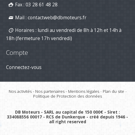
02-Jan-2026
Fax : 03 28 61 48 28
Mail :
contactweb@dbmoteurs.fr
Horaires : lundi au vendredi de 8h à 12h et 14h à
18h (fermeture 17h vendredi)
Compte
Connectez-vous
Nos activités
-
Nos partenaires
-
Mentions légales
-
Plan du site
-
Politique de Protection des données
DB Moteurs - SARL au capital de 150 000€ - Siret :
334088556 00017 - RCS de Dunkerque - créé depuis 1946 -
all right reserved