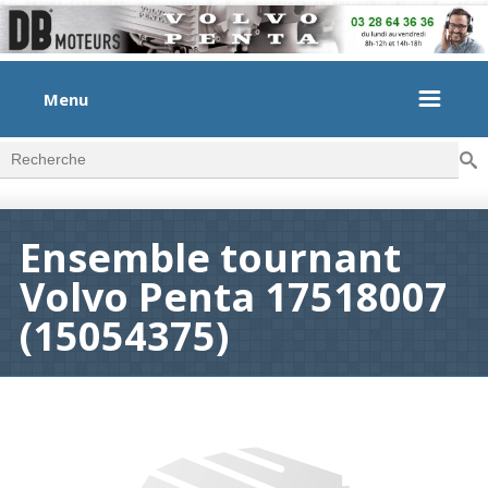
Menu
Rec
Formulaire de recherche
Ensemble tournant
Volvo Penta 17518007
(15054375)