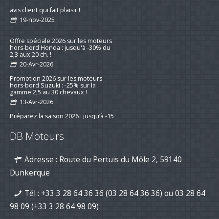
Remotorisation d'un voilier suivi d'un
avis client qui fait plaisir !
19-nov-2025
Offre spéciale 2026 sur les moteurs
hors-bord Honda : jusqu'à -30% du
2,3 aux 20 ch. !
20-Avr-2026
Promotion 2026 sur les moteurs
hors-bord Suzuki : -25% sur la
gamme 2,5 au 30 chevaux !
13-Avr-2026
Préparez la saison 2026 : jusqu’à -15
% sur les kits d’entretien pour
DB Moteurs
moteurs de bateau
16-mar-2026
Adresse : Route du Pertuis du Môle 2, 59140
Nouvelle série "Stealth Line" chez
Suzuki Marine : Disponible dès
Dunkerque
maintenant avec DB Moteurs !
26-Jan-2026
Tél :
+33 3 28 64 36 36 (03 28 64 36 36)
ou
03 28 64
DB Moteurs vous souhaite une
excellente année 2026, pleine de
98 09
(+33 3 28 64 98 09)
projets motorisés !