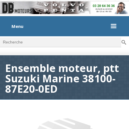
Menu
Rec
Formulaire de recherche
Ensemble moteur, ptt
Suzuki Marine 38100-
87E20-0ED