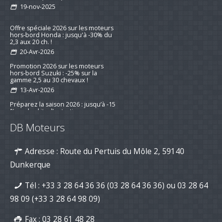
avis client qui fait plaisir !
19-nov-2025
Offre spéciale 2026 sur les moteurs
hors-bord Honda : jusqu'à -30% du
2,3 aux 20 ch. !
20-Avr-2026
Promotion 2026 sur les moteurs
hors-bord Suzuki : -25% sur la
gamme 2,5 au 30 chevaux !
13-Avr-2026
Préparez la saison 2026 : jusqu’à -15
% sur les kits d’entretien pour
DB Moteurs
moteurs de bateau
16-mar-2026
Adresse : Route du Pertuis du Môle 2, 59140
Nouvelle série "Stealth Line" chez
Suzuki Marine : Disponible dès
Dunkerque
maintenant avec DB Moteurs !
26-Jan-2026
Tél :
+33 3 28 64 36 36 (03 28 64 36 36)
ou
03 28 64
DB Moteurs vous souhaite une
excellente année 2026, pleine de
98 09
(+33 3 28 64 98 09)
projets motorisés !
02-Jan-2026
Fax : 03 28 61 48 28