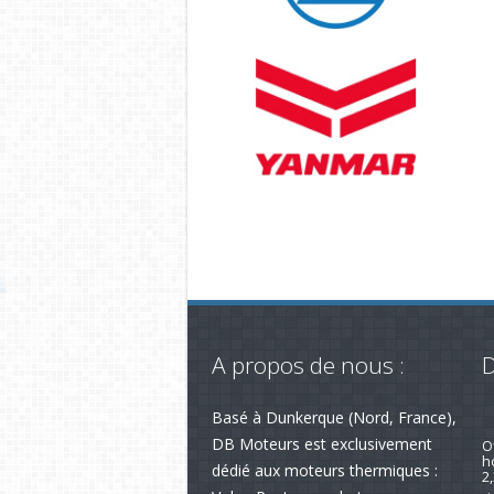
A propos de nous :
D
Basé à Dunkerque (Nord, France),
R
av
DB Moteurs est exclusivement
dédié aux moteurs thermiques :