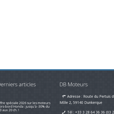
erniers articles
DB Moteurs
Adresse : Route du Pertuis 
emotorisation d'un voilier suivi d'un
is client qui fait plaisir !
Môle 2, 59140 Dunkerque
19-nov-2025
Tél :
+33 3 28 64 36 36 (03 