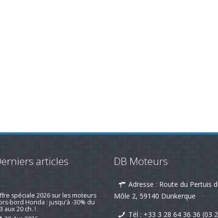
erniers articles
DB Moteurs
Adresse : Route du Pertuis 
emotorisation d'un voilier suivi d'un
is client qui fait plaisir !
Môle 2, 59140 Dunkerque
19-nov-2025
Tél :
+33 3 28 64 36 36 (03 