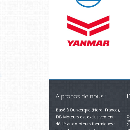
A propos de nous :
D
Basé à Dunkerque (Nord, France),
R
av
DB Moteurs est exclusivement
dédié aux moteurs thermiques :