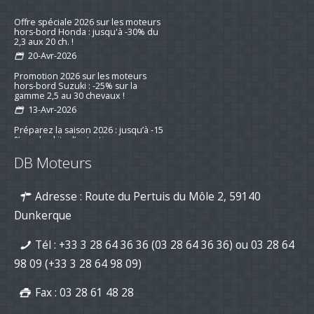
19-nov-2025
Offre spéciale 2026 sur les moteurs
hors-bord Honda : jusqu'à -30% du
2,3 aux 20 ch. !
20-Avr-2026
Promotion 2026 sur les moteurs
hors-bord Suzuki : -25% sur la
gamme 2,5 au 30 chevaux !
13-Avr-2026
Préparez la saison 2026 : jusqu’à -15
% sur les kits d’entretien pour
DB Moteurs
moteurs de bateau
16-mar-2026
Adresse : Route du Pertuis du Môle 2, 59140
Nouvelle série "Stealth Line" chez
Suzuki Marine : Disponible dès
Dunkerque
maintenant avec DB Moteurs !
26-Jan-2026
Tél :
+33 3 28 64 36 36 (03 28 64 36 36)
ou
03 28 64
DB Moteurs vous souhaite une
excellente année 2026, pleine de
98 09
(+33 3 28 64 98 09)
projets motorisés !
02-Jan-2026
Fax : 03 28 61 48 28