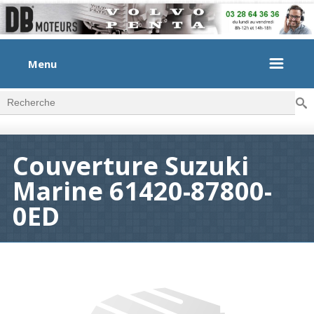
Menu
Rec
Formulaire de recherche
Couverture Suzuki
Marine 61420-87800-
0ED