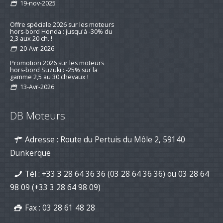
19-nov-2025
Offre spéciale 2026 sur les moteurs
hors-bord Honda : jusqu'à -30% du
2,3 aux 20 ch. !
20-Avr-2026
Promotion 2026 sur les moteurs
hors-bord Suzuki : -25% sur la
gamme 2,5 au 30 chevaux !
13-Avr-2026
Préparez la saison 2026 : jusqu’à -15
% sur les kits d’entretien pour
DB Moteurs
moteurs de bateau
16-mar-2026
Adresse : Route du Pertuis du Môle 2, 59140
Nouvelle série "Stealth Line" chez
Suzuki Marine : Disponible dès
Dunkerque
maintenant avec DB Moteurs !
26-Jan-2026
Tél :
+33 3 28 64 36 36 (03 28 64 36 36)
ou
03 28 64
DB Moteurs vous souhaite une
excellente année 2026, pleine de
98 09
(+33 3 28 64 98 09)
projets motorisés !
02-Jan-2026
Fax : 03 28 61 48 28