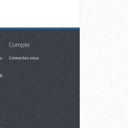
Compte
du
Connectez-vous
28
3