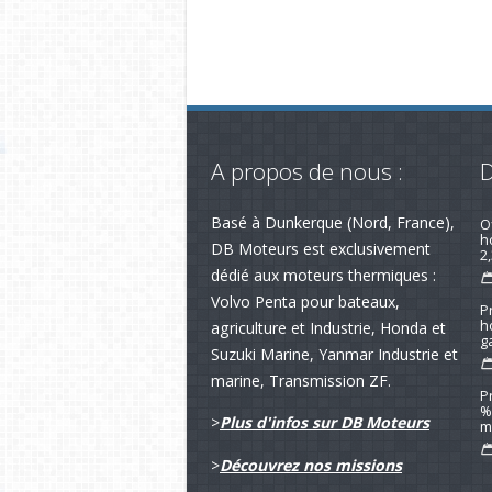
A propos de nous :
D
Basé à Dunkerque (Nord, France),
R
av
DB Moteurs est exclusivement
dédié aux moteurs thermiques :
Volvo Penta pour bateaux,
O
h
agriculture et Industrie, Honda et
2,
Suzuki Marine, Yanmar Industrie et
marine, Transmission ZF.
P
h
>
Plus d'infos sur DB Moteurs
g
>
Découvrez nos missions
P