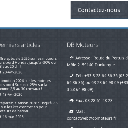
Contactez-nous
erniers articles
DB Moteurs
Adresse : Route du Pertuis 
emotorisation d'un voilier suivi d'un
is client qui fait plaisir !
Môle 2, 59140 Dunkerque
19-nov-2025
Tél :
+33 3 28 64 36 36 (03 
ffre spéciale 2026 sur les moteurs
64 36 36)
ou
03 28 64 98 09
(+3
ors-bord Honda : jusqu'à -30% du
3 aux 20 ch. !
3 28 64 98 09)
20-Avr-2026
Fax : 03 28 61 48 28
romotion 2026 sur les moteurs
ors-bord Suzuki : -25% sur la
amme 2,5 au 30 chevaux !
Mail :
13-Avr-2026
contactweb@dbmoteurs.fr
réparez la saison 2026 : jusqu’à -15