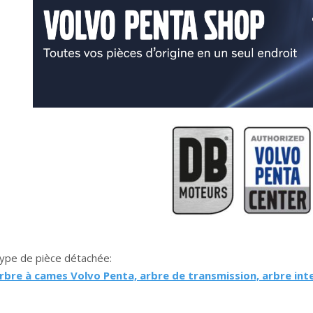
ype de pièce détachée:
rbre à cames Volvo Penta, arbre de transmission, arbre inte