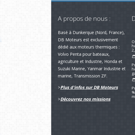
A propos de nous :
D
Basé à Dunkerque (Nord, France),
R
av
DB Moteurs est exclusivement
dédié aux moteurs thermiques :
Volvo Penta pour bateaux,
O
h
agriculture et Industrie, Honda et
2,
Suzuki Marine, Yanmar Industrie et
marine, Transmission ZF.
P
h
>
Plus d'infos sur DB Moteurs
g
>
Découvrez nos missions
P
%
m
N
S
m