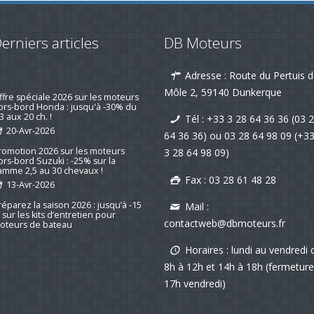
erniers articles
DB Moteurs
Adresse : Route du Pertuis 
emotorisation d'un voilier suivi d'un
is client qui fait plaisir !
Môle 2, 59140 Dunkerque
19-nov-2025
Tél :
+33 3 28 64 36 36 (03 
ffre spéciale 2026 sur les moteurs
64 36 36)
ou
03 28 64 98 09
(+3
ors-bord Honda : jusqu'à -30% du
3 aux 20 ch. !
3 28 64 98 09)
20-Avr-2026
Fax : 03 28 61 48 28
romotion 2026 sur les moteurs
ors-bord Suzuki : -25% sur la
amme 2,5 au 30 chevaux !
Mail :
13-Avr-2026
contactweb@dbmoteurs.fr
réparez la saison 2026 : jusqu’à -15
 sur les kits d’entretien pour
Horaires : lundi au vendredi 
oteurs de bateau
8h à 12h et 14h à 18h (fermeture
16-mar-2026
17h vendredi)
ouvelle série "Stealth Line" chez
uzuki Marine : Disponible dès
aintenant avec DB Moteurs !