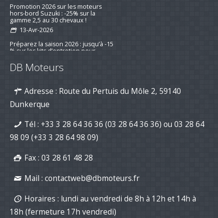
20-Avr-2026
Promotion 2026 sur les moteurs
hors-bord Suzuki : -25% sur la
gamme 2,5 au 30 chevaux !
13-Avr-2026
Préparez la saison 2026 : jusqu’à -15
% sur les kits d’entretien pour
DB Moteurs
moteurs de bateau
16-mar-2026
Adresse : Route du Pertuis du Môle 2, 59140
Nouvelle série "Stealth Line" chez
Suzuki Marine : Disponible dès
Dunkerque
maintenant avec DB Moteurs !
26-Jan-2026
Tél :
+33 3 28 64 36 36 (03 28 64 36 36)
ou
03 28 64
DB Moteurs vous souhaite une
excellente année 2026, pleine de
98 09
(+33 3 28 64 98 09)
projets motorisés !
02-Jan-2026
Fax : 03 28 61 48 28
Mail :
contactweb@dbmoteurs.fr
Horaires : lundi au vendredi de 8h à 12h et 14h à
18h (fermeture 17h vendredi)