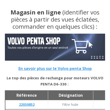
Magasin en ligne
(identifier vos
pièces à partir des vues éclatées,
commander en quelques clics) :
En savoir plus sur le Volvo penta Shop
Le top des pièces de rechange pour moteurs VOLVO
PENTA D6-330 :
Référence
Désignation
Qu
22030852
Filtre huile