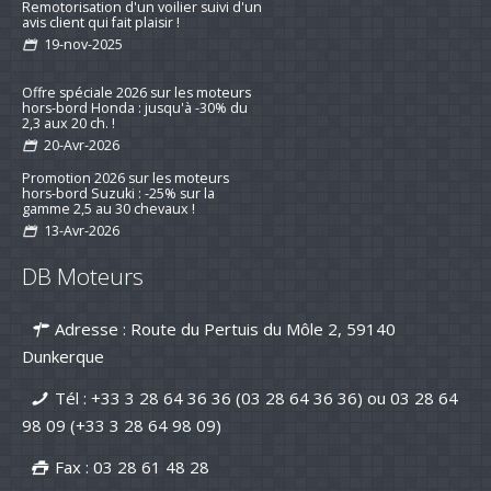
Remotorisation d'un voilier suivi d'un
avis client qui fait plaisir !
19-nov-2025
Offre spéciale 2026 sur les moteurs
hors-bord Honda : jusqu'à -30% du
2,3 aux 20 ch. !
20-Avr-2026
Promotion 2026 sur les moteurs
hors-bord Suzuki : -25% sur la
gamme 2,5 au 30 chevaux !
13-Avr-2026
Préparez la saison 2026 : jusqu’à -15
DB Moteurs
% sur les kits d’entretien pour
moteurs de bateau
16-mar-2026
Adresse : Route du Pertuis du Môle 2, 59140
Nouvelle série "Stealth Line" chez
Dunkerque
Suzuki Marine : Disponible dès
maintenant avec DB Moteurs !
Tél :
+33 3 28 64 36 36 (03 28 64 36 36)
ou
03 28 64
26-Jan-2026
98 09
(+33 3 28 64 98 09)
DB Moteurs vous souhaite une
excellente année 2026, pleine de
Fax : 03 28 61 48 28
projets motorisés !
02-Jan-2026