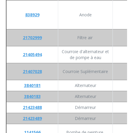
838929
Anode
21702999
Filtre air
Courroie d'alternateur et
21405494
de pompe à eau
21407028
Courroie Suplémentaire
3840181
Alternateur
3840183
Alternateur
21423488
Démarreur
21423489
Démarreur
1141566
Bombe de peinture