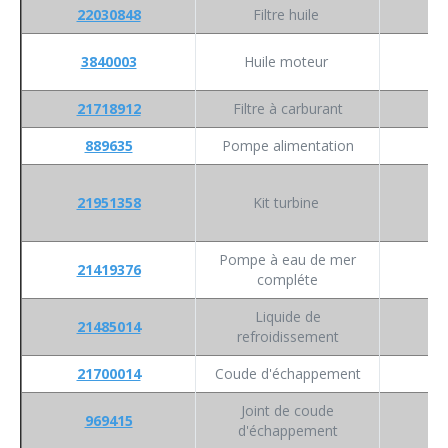
22030848
Filtre huile
3840003
Huile moteur
21718912
Filtre à carburant
889635
Pompe alimentation
21951358
Kit turbine
Pompe à eau de mer
21419376
compléte
Liquide de
21485014
refroidissement
21700014
Coude d'échappement
Joint de coude
969415
d'échappement