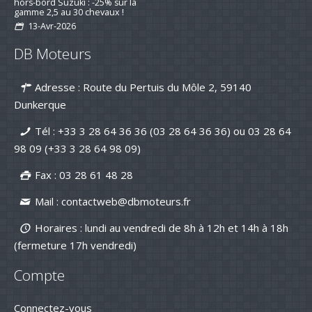
hors-bord Suzuki : -25% sur la
gamme 2,5 au 30 chevaux !
13-Avr-2026
Préparez la saison 2026 : jusqu’à -15
DB Moteurs
% sur les kits d’entretien pour
moteurs de bateau
16-mar-2026
Adresse : Route du Pertuis du Môle 2, 59140
Nouvelle série "Stealth Line" chez
Dunkerque
Suzuki Marine : Disponible dès
maintenant avec DB Moteurs !
Tél :
+33 3 28 64 36 36 (03 28 64 36 36)
ou
03 28 64
26-Jan-2026
98 09
(+33 3 28 64 98 09)
DB Moteurs vous souhaite une
excellente année 2026, pleine de
projets motorisés !
Fax : 03 28 61 48 28
02-Jan-2026
Mail :
contactweb@dbmoteurs.fr
Horaires : lundi au vendredi de 8h à 12h et 14h à 18h
(fermeture 17h vendredi)
Compte
Connectez-vous