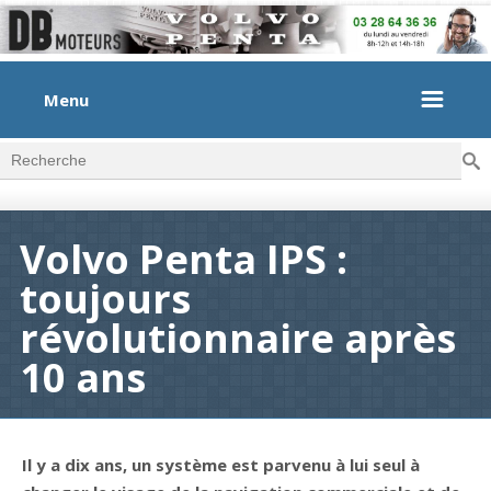
Menu
Rec
Formulaire de recherche
Volvo Penta IPS :
toujours
révolutionnaire après
10 ans
Il y a dix ans, un système est parvenu à lui seul à