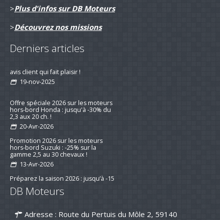
>
Plus d'infos sur DB Moteurs
>
Découvrez nos missions
Derniers articles
Remotorisation d'un voilier suivi d'un
avis client qui fait plaisir !
19-nov-2025
Offre spéciale 2026 sur les moteurs
hors-bord Honda : jusqu'à -30% du
2,3 aux 20 ch. !
20-Avr-2026
Promotion 2026 sur les moteurs
hors-bord Suzuki : -25% sur la
gamme 2,5 au 30 chevaux !
13-Avr-2026
Préparez la saison 2026 : jusqu’à -15
DB Moteurs
% sur les kits d’entretien pour
moteurs de bateau
16-mar-2026
Adresse : Route du Pertuis du Môle 2, 59140