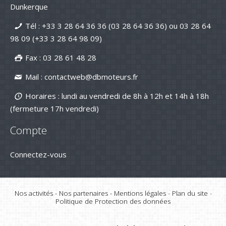
Nouvelle série "Stealth Line" chez
Dunkerque
Suzuki Marine : Disponible dès
maintenant avec DB Moteurs !
Tél :
+33 3 28 64 36 36 (03 28 64 36 36)
ou
03 28 64
26-Jan-2026
98 09
(+33 3 28 64 98 09)
DB Moteurs vous souhaite une
excellente année 2026, pleine de
projets motorisés !
Fax : 03 28 61 48 28
02-Jan-2026
Mail :
contactweb@dbmoteurs.fr
Horaires : lundi au vendredi de 8h à 12h et 14h à 18h
(fermeture 17h vendredi)
Compte
Connectez-vous
Nos activités
-
Nos partenaires
-
Mentions légales
-
Plan du site
-
Politique de Protection des données