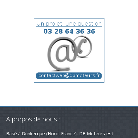
A propos de nous :
Basé à Dunkerque (Nord, France), DB Moteurs est