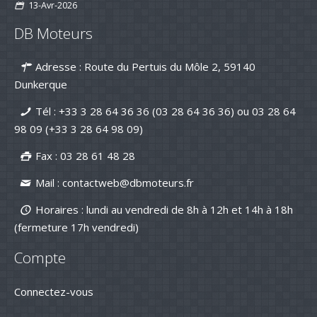
13-Avr-2026
Préparez la saison 2026 : jusqu’à -15
DB Moteurs
% sur les kits d’entretien pour
moteurs de bateau
16-mar-2026
Adresse : Route du Pertuis du Môle 2, 59140
Nouvelle série "Stealth Line" chez
Dunkerque
Suzuki Marine : Disponible dès
maintenant avec DB Moteurs !
Tél :
+33 3 28 64 36 36 (03 28 64 36 36)
ou
03 28 64
26-Jan-2026
98 09
(+33 3 28 64 98 09)
DB Moteurs vous souhaite une
excellente année 2026, pleine de
projets motorisés !
Fax : 03 28 61 48 28
02-Jan-2026
Mail :
contactweb@dbmoteurs.fr
Horaires : lundi au vendredi de 8h à 12h et 14h à 18h
(fermeture 17h vendredi)
Compte
Connectez-vous