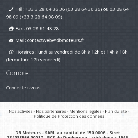
maintenant avec DB Moteurs !
Tél :
+33 3 28 64 36 36 (03 28 64 36 36)
ou
03 28 64
26-Jan-2026
98 09
(+33 3 28 64 98 09)
DB Moteurs vous souhaite une
excellente année 2026, pleine de
projets motorisés !
Fax : 03 28 61 48 28
02-Jan-2026
Mail :
contactweb@dbmoteurs.fr
Horaires : lundi au vendredi de 8h à 12h et 14h à 18h
(fermeture 17h vendredi)
Compte
Connectez-vous
Nos activités
-
Nos partenaires
-
Mentions légales
-
Plan du site
-
Politique de Protection des données
DB Moteurs - SARL au capital de 150 000€ - Siret :
334088556 00017 - RCS de Dunkerque - créé depuis 1946 -