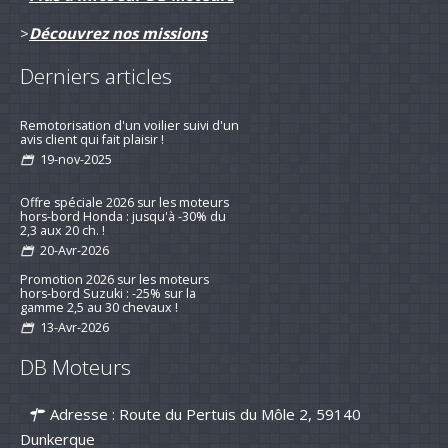
>
Découvrez nos missions
Derniers articles
Remotorisation d'un voilier suivi d'un
avis client qui fait plaisir !
19-nov-2025
Offre spéciale 2026 sur les moteurs
hors-bord Honda : jusqu'à -30% du
2,3 aux 20 ch. !
20-Avr-2026
Promotion 2026 sur les moteurs
hors-bord Suzuki : -25% sur la
gamme 2,5 au 30 chevaux !
13-Avr-2026
Préparez la saison 2026 : jusqu’à -15
DB Moteurs
% sur les kits d’entretien pour
moteurs de bateau
16-mar-2026
Adresse : Route du Pertuis du Môle 2, 59140
Nouvelle série "Stealth Line" chez
Dunkerque
Suzuki Marine : Disponible dès