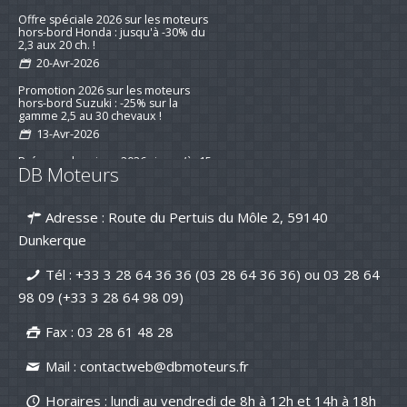
Offre spéciale 2026 sur les moteurs
hors-bord Honda : jusqu'à -30% du
2,3 aux 20 ch. !
20-Avr-2026
Promotion 2026 sur les moteurs
hors-bord Suzuki : -25% sur la
gamme 2,5 au 30 chevaux !
13-Avr-2026
Préparez la saison 2026 : jusqu’à -15
DB Moteurs
% sur les kits d’entretien pour
moteurs de bateau
16-mar-2026
Adresse : Route du Pertuis du Môle 2, 59140
Nouvelle série "Stealth Line" chez
Dunkerque
Suzuki Marine : Disponible dès
maintenant avec DB Moteurs !
Tél :
+33 3 28 64 36 36 (03 28 64 36 36)
ou
03 28 64
26-Jan-2026
98 09
(+33 3 28 64 98 09)
DB Moteurs vous souhaite une
excellente année 2026, pleine de
Fax : 03 28 61 48 28
projets motorisés !
02-Jan-2026
Mail :
contactweb@dbmoteurs.fr
Horaires : lundi au vendredi de 8h à 12h et 14h à 18h