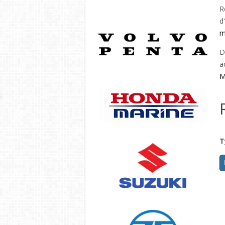
R
d
m
D
a
M
T