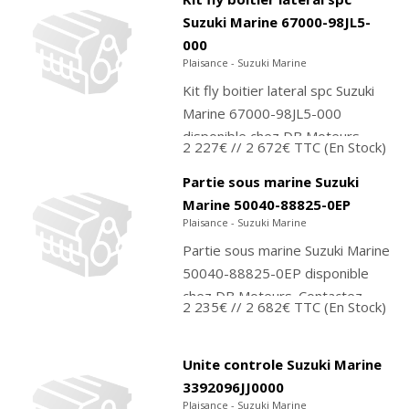
directement sur notre...
Suzuki Marine 67000-98JL5-
000
Plaisance - Suzuki Marine
Kit fly boitier lateral spc Suzuki
Marine 67000-98JL5-000
disponible chez DB Moteurs.
2 227€
// 2 672€ TTC
(En Stock)
Contactez-nous pour
commander ou achetez
Partie sous marine Suzuki
directement sur notre...
Marine 50040-88825-0EP
Plaisance - Suzuki Marine
Partie sous marine Suzuki Marine
50040-88825-0EP disponible
chez DB Moteurs. Contactez-
2 235€
// 2 682€ TTC
(En Stock)
nous pour commander ou
achetez directement sur notre
boutique...
Unite controle Suzuki Marine
3392096JJ0000
Plaisance - Suzuki Marine