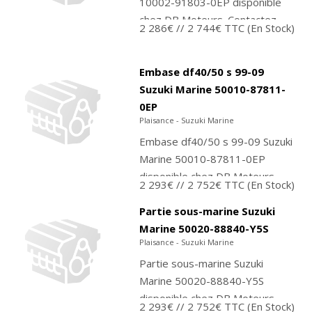
10002-91803-0EP disponible
chez DB Moteurs. Contactez-
2 286€
// 2 744€ TTC
(En Stock)
nous pour commander ou
achetez directement sur notre
boutique PMTO....
Embase df40/50 s 99-09
Suzuki Marine 50010-87811-
0EP
Plaisance - Suzuki Marine
Embase df40/50 s 99-09 Suzuki
Marine 50010-87811-0EP
disponible chez DB Moteurs.
2 293€
// 2 752€ TTC
(En Stock)
Contactez-nous pour
commander ou achetez
Partie sous-marine Suzuki
directement sur notre...
Marine 50020-88840-Y5S
Plaisance - Suzuki Marine
Partie sous-marine Suzuki
Marine 50020-88840-Y5S
disponible chez DB Moteurs.
2 293€
// 2 752€ TTC
(En Stock)