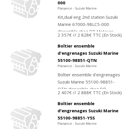
000
Plaisance - Suzuki Marine
Kit,dual eng 2nd station Suzuki
Marine 67000-98LC5-000
disponible chez DB Moteurs.
2 357€
// 2 828€ TTC
(En Stock)
Contactez-nous pour
commander ou achetez
Boîtier ensemble
directement sur notre...
d'engrenages Suzuki Marine
55100-98851-QTN
Plaisance - Suzuki Marine
Boîtier ensemble d'engrenages
Suzuki Marine 55100-98851-
QTN disponible chez DB
2 407€
// 2 888€ TTC
(En Stock)
Moteurs. Contactez-nous pour
commander ou achetez
Boîtier ensemble
directement sur...
d'engrenages Suzuki Marine
55100-98851-Y5S
Plaisance - Suzuki Marine