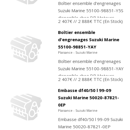
Boîtier ensemble d'engrenages
Suzuki Marine 55100-98851-Y5S
disponible chez DB Moteurs.
2 407€
// 2 888€ TTC
(En Stock)
Contactez-nous pour
commander ou achetez
Boîtier ensemble
directement sur...
d'engrenages Suzuki Marine
55100-98851-YAY
Plaisance - Suzuki Marine
Boîtier ensemble d'engrenages
Suzuki Marine 55100-98851-YAY
disponible chez DB Moteurs.
2 407€
// 2 888€ TTC
(En Stock)
Contactez-nous pour
commander ou achetez
Embasse df40/50 l 99-09
directement sur...
Suzuki Marine 50020-87821-
0EP
Plaisance - Suzuki Marine
Embasse df40/50 l 99-09 Suzuki
Marine 50020-87821-0EP