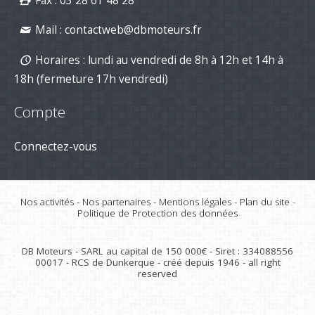
Mail :
contactweb@dbmoteurs.fr
Horaires : lundi au vendredi de 8h à 12h et 14h à
18h (fermeture 17h vendredi)
Compte
Connectez-vous
Nos activités
-
Nos partenaires
-
Mentions légales
-
Plan du site
-
Politique de Protection des données
DB Moteurs - SARL au capital de 150 000€ - Siret : 334088556
00017 - RCS de Dunkerque - créé depuis 1946 - all right
reserved