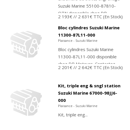
Suzuki Marine 55100-87810-
QTN disponible chez DB
2 193€
// 2 631€ TTC
(En Stock)
Moteurs. Contactez-nous pour
commander ou achetez
Bloc cylindres Suzuki Marine
directement sur notre...
11300-87L11-000
Plaisance - Suzuki Marine
Bloc cylindres Suzuki Marine
11300-87L11-000 disponible
chez DB Moteurs. Contactez-
2 201€
// 2 642€ TTC
(En Stock)
nous pour commander ou
achetez directement sur notre
boutique PMTO...
Kit, triple eng & sngl station
Suzuki Marine 67000-98JJ6-
000
Plaisance - Suzuki Marine
Kit, triple eng...