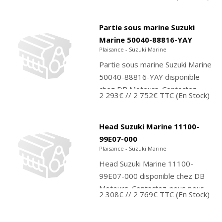
Contactez-nous pour
commander ou achetez
directement sur notre boutique...
Partie sous marine Suzuki
Marine 50040-88816-YAY
Plaisance - Suzuki Marine
Partie sous marine Suzuki Marine
50040-88816-YAY disponible
chez DB Moteurs. Contactez-
2 293€
// 2 752€ TTC
(En Stock)
nous pour commander ou
achetez directement sur notre
boutique...
Head Suzuki Marine 11100-
99E07-000
Plaisance - Suzuki Marine
Head Suzuki Marine 11100-
99E07-000 disponible chez DB
Moteurs. Contactez-nous pour
2 308€
// 2 769€ TTC
(En Stock)
commander ou achetez
directement sur notre boutique