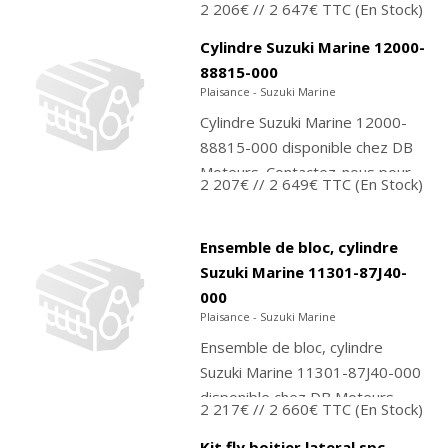
2 206€
// 2 647€ TTC
(En Stock)
Cylindre Suzuki Marine 12000-
88815-000
Plaisance - Suzuki Marine
Cylindre Suzuki Marine 12000-
88815-000 disponible chez DB
Moteurs. Contactez-nous pour
2 207€
// 2 649€ TTC
(En Stock)
commander ou achetez
directement sur notre boutique
PMTO.fr !
Ensemble de bloc, cylindre
Suzuki Marine 11301-87J40-
000
Plaisance - Suzuki Marine
Ensemble de bloc, cylindre
Suzuki Marine 11301-87J40-000
disponible chez DB Moteurs.
2 217€
// 2 660€ TTC
(En Stock)
Contactez-nous pour
commander ou achetez
Kit fly boitier lateral spc