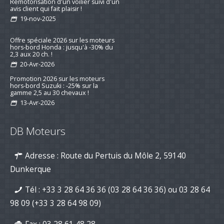
Remotorisation d'un voilier suivi d'un
avis client qui fait plaisir !
19-nov-2025
Offre spéciale 2026 sur les moteurs
hors-bord Honda : jusqu'à -30% du
2,3 aux 20 ch. !
20-Avr-2026
Promotion 2026 sur les moteurs
hors-bord Suzuki : -25% sur la
gamme 2,5 au 30 chevaux !
13-Avr-2026
Préparez la saison 2026 : jusqu’à -15
% sur les kits d’entretien pour
DB Moteurs
moteurs de bateau
16-mar-2026
Adresse : Route du Pertuis du Môle 2, 59140
Nouvelle série "Stealth Line" chez
Suzuki Marine : Disponible dès
Dunkerque
maintenant avec DB Moteurs !
26-Jan-2026
Tél :
+33 3 28 64 36 36 (03 28 64 36 36)
ou
03 28 64
DB Moteurs vous souhaite une
excellente année 2026, pleine de
98 09
(+33 3 28 64 98 09)
projets motorisés !
02-Jan-2026
Fax : 03 28 61 48 28