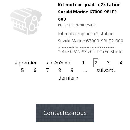
commander ou achetez
Kit moteur quadro 2.station
directement sur notre...
Suzuki Marine 67000-98LE2-
000
Plaisance - Suzuki Marine
Kit moteur quadro 2.station
Suzuki Marine 67000-98LE2-000
disponible chez DB Moteurs.
2 447€
// 2 937€ TTC
(En Stock)
Contactez-nous pour
« premier
‹ précédent
1
2
3
4
commander ou achetez
5
6
7
directement sur notre...
8
9
…
suivant ›
Pages
dernier »
Contactez-nous