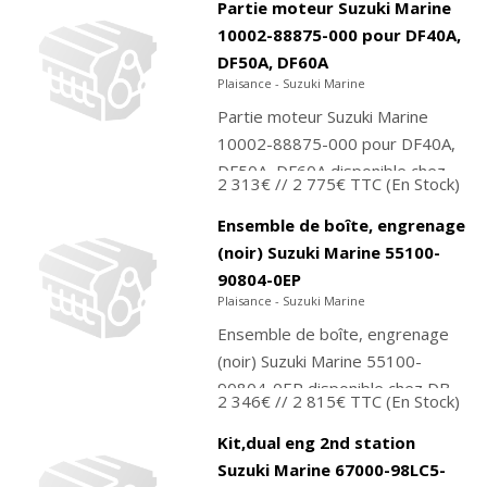
PMTO.fr !
Partie moteur Suzuki Marine
10002-88875-000 pour DF40A,
DF50A, DF60A
Plaisance - Suzuki Marine
Partie moteur Suzuki Marine
10002-88875-000 pour DF40A,
DF50A, DF60A disponible chez
2 313€
// 2 775€ TTC
(En Stock)
DB Moteurs. Contactez-nous
pour commander ou achetez
Ensemble de boîte, engrenage
directement...
(noir) Suzuki Marine 55100-
90804-0EP
Plaisance - Suzuki Marine
Ensemble de boîte, engrenage
(noir) Suzuki Marine 55100-
90804-0EP disponible chez DB
2 346€
// 2 815€ TTC
(En Stock)
Moteurs. Contactez-nous pour
commander ou achetez
Kit,dual eng 2nd station
directement...
Suzuki Marine 67000-98LC5-