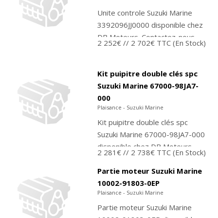
Unite controle Suzuki Marine
3392096JJ0000 disponible chez
DB Moteurs. Contactez-nous
2 252€
// 2 702€ TTC
(En Stock)
pour commander ou achetez
directement sur notre boutique
PMTO....
Kit puipitre double clés spc
Suzuki Marine 67000-98JA7-
000
Plaisance - Suzuki Marine
Kit puipitre double clés spc
Suzuki Marine 67000-98JA7-000
disponible chez DB Moteurs.
2 281€
// 2 738€ TTC
(En Stock)
Contactez-nous pour
commander ou achetez
Partie moteur Suzuki Marine
directement sur notre...
10002-91803-0EP
Plaisance - Suzuki Marine
Partie moteur Suzuki Marine