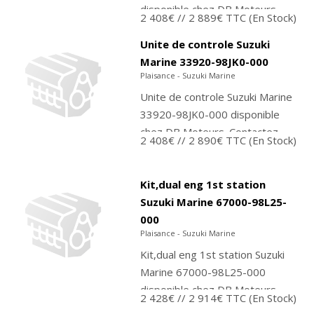
disponible chez DB Moteurs.
2 408€
// 2 889€ TTC
(En Stock)
Contactez-nous pour
commander ou achetez
Unite de controle Suzuki
directement sur notre...
Marine 33920-98JK0-000
Plaisance - Suzuki Marine
Unite de controle Suzuki Marine
33920-98JK0-000 disponible
chez DB Moteurs. Contactez-
2 408€
// 2 890€ TTC
(En Stock)
nous pour commander ou
achetez directement sur notre
boutique...
Kit,dual eng 1st station
Suzuki Marine 67000-98L25-
000
Plaisance - Suzuki Marine
Kit,dual eng 1st station Suzuki
Marine 67000-98L25-000
disponible chez DB Moteurs.
2 428€
// 2 914€ TTC
(En Stock)
Contactez-nous pour